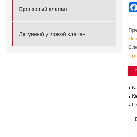
Бронзовый клапан
Пр
Латунный угловой клапан
Осо
Сл
Пре
К
пр
К
сис
П
сан