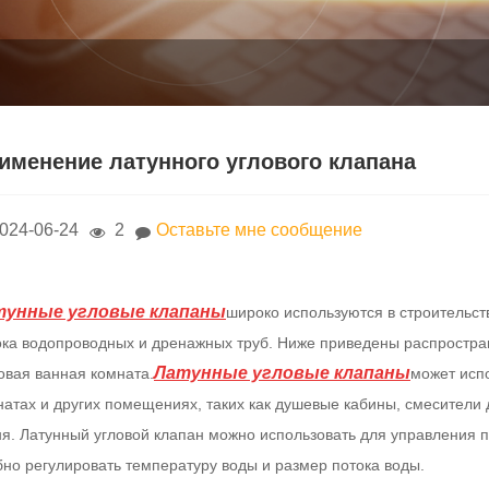
именение латунного углового клапана
024-06-24
2
Оставьте мне сообщение
тунные угловые клапаны
широко используются в строительств
ока водопроводных и дренажных труб. Ниже приведены распростра
Латунные угловые клапаны
овая ванная комната.
может испо
атах и ​​других помещениях, таких как душевые кабины, смесители д
ня. Латунный угловой клапан можно использовать для управления по
бно регулировать температуру воды и размер потока воды.