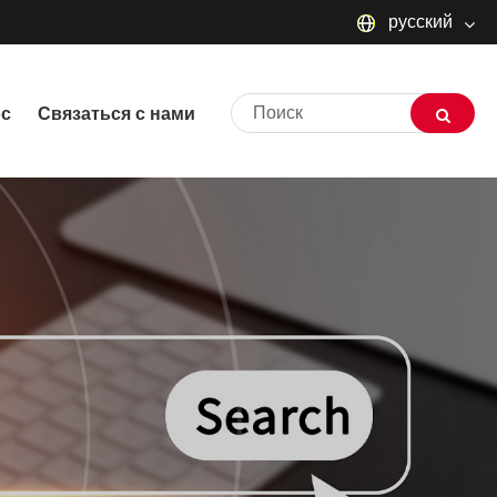
русский
English
ос
Связаться с нами
русский
Deutsch
Français
Español
العربية
שפה עברית
O'zbek
Português