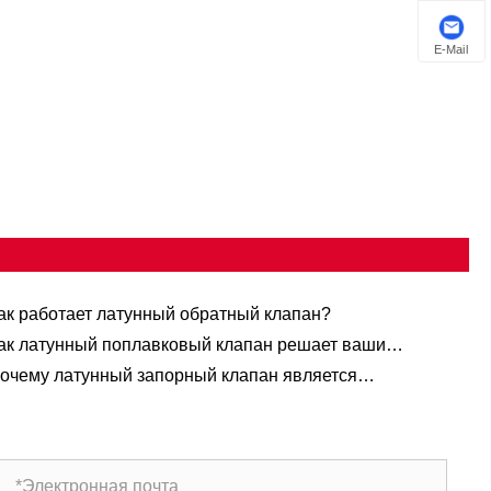
E-Mail
ак работает латунный обратный клапан?
ак латунный поплавковый клапан решает ваши
облемы с контролем жидкости?
очему латунный запорный клапан является
едпочтительным выбором для современных
допроводных систем