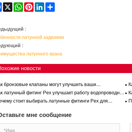
Facebook
X
WhatsApp
Pinterest
LinkedIn
Share
едыдущий :
бенности латунной задвижки
едующий :
имущества латунного крана
Похожие новости
ак бронзовые клапаны могут улучшить ваши
К
омышленные системы?
ак латунный фитинг Pex улучшает работу водопроводной
К
темы?
пр
очему стоит выбирать латунные фитинги Pex для
П
техники?
пр
во
Оставьте мне сообщение