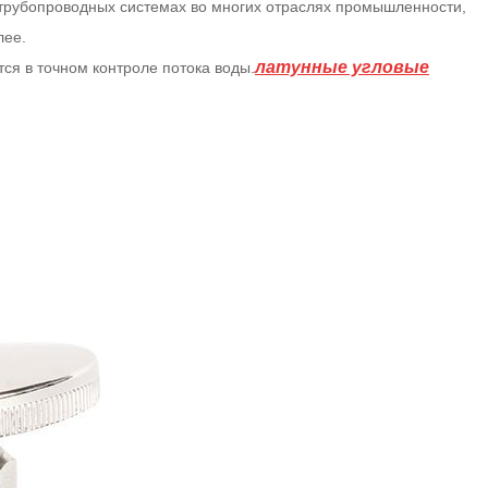
Română
 трубопроводных системах во многих отраслях промышленности,
лее.
латунные угловые
ся в точном контроле потока воды.