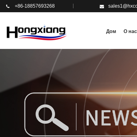
+86-18857693268
sales1@hxco
Дом
О нас