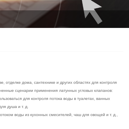
Italiano
Polski
Svenska
Dansk
हिन्दी
Türkçe
český
е, отделке дома, сантехнике и других областях для контроля
ненные сценарии применения латунных угловых клапанов:
ελληνικά
льзоваться для контроля потока воды в туалетах, ванных
Latine
ля душа и т. д.
током воды из кухонных смесителей, чаш для овощей и т. д.,
Қазақша