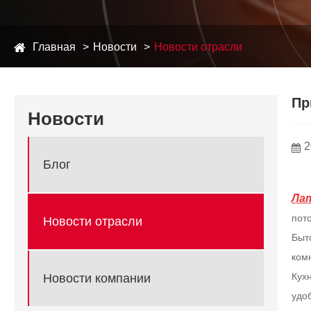
Главная
Новости
Новости отрасли
Пр
Новости
2
Блог
Ла
пот
Новости отрасли
Быт
комн
Кух
Новости компании
удо